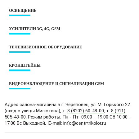
Контакты
ОСВЕЩЕНИЕ
О компании
Оплата и доставка
Интерьерное освещение
Под заказ? Условия КЛАСС!
УСИЛИТЕЛИ 3G, 4G, GSM
Лампы
Оценить сайт
Лента LED
Готовые комплекты 3G, 4G, GSM
Уличное освещение
ТЕЛЕВИЗИОННОЕ ОБОРУДОВАНИЕ
Антенны 3G/4G
Умный дом
Антенны GSM
Приемники dvb-T2
Декоративное освещение
Репитеры
КРОНШТЕЙНЫ
Антенны dvb-T2
Электротовары
Аксессуары
Аксессуары
Розетки и выключатели
Для телевизора
WiFi роутеры
Спутниковое ТВ и Интернет
ВИДЕОНАБЛЮДЕНИЕ И СИГНАЛИЗАЦИИ GSM
Для монитора
Смарт приставки
Для проектора
Готовые комплекты видеонаблюдения
Для СВЧ-печей
Видеорегистраторы
Адрес салона-магазина в г. Череповец: ул. М. Горького 22
Для акустики и колонок
Камеры видеонаблюдения
(вход с улицы Милютина), т.
8 (8202) 60-48-00
, т.
8 (911)
С кинескопом
505-48-00
, Режим работы: Пн - Пт 09:00 – 19:00 Сб 10:00 –
Сигнализации GSM
Аксессуары
17:00 Вс Выходной, E-mail: info@centrtrikolor.ru
Комплектующие для видеонаблюдения
Полки