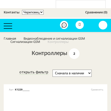
Контакты
Сравнение (0)
Оценить сайт
Главная
Видеонаблюдение и сигнализации GSM
Сигнализации GSM
Контроллеры
Освещение
Контроллеры
2
Усилители 3G, 4G,
GSM
Телевизионное
открыть фильтр
оборудование
Кронштейны
Арт
К1229_______
Сравнить
Видеонаблюдение
и сигнализации
GSM