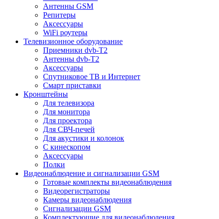
Антенны GSM
Репитеры
Аксессуары
WiFi роутеры
Телевизионное оборудование
Приемники dvb-T2
Антенны dvb-T2
Аксессуары
Спутниковое ТВ и Интернет
Смарт приставки
Кронштейны
Для телевизора
Для монитора
Для проектора
Для СВЧ-печей
Для акустики и колонок
С кинескопом
Аксессуары
Полки
Видеонаблюдение и сигнализации GSM
Готовые комплекты видеонаблюдения
Видеорегистраторы
Камеры видеонаблюдения
Сигнализации GSM
Комплектующие для видеонаблюдения