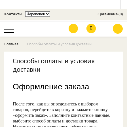
Контакты
Сравнение (0)
Оценить сайт
Главная
Способы оплаты и условия доставки
Освещение
Способы оплаты и условия
Усилители 3G, 4G,
доставки
GSM
Телевизионное
Оформление заказа
оборудование
Кронштейны
После того, как вы определитесь с выбором
товаров, перейдите в корзину и нажмите кнопку
Видеонаблюдение
«оформить заказ». Заполните контактные данные,
и сигнализации
GSM
выберите способ оплаты и доставки товара.
Нажмите кнопку «завершить оформление»