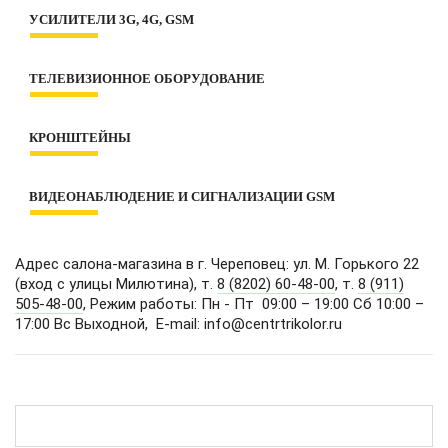
Под заказ? Условия КЛАСС!
УСИЛИТЕЛИ 3G, 4G, GSM
Лампы
Оценить сайт
Лента LED
Готовые комплекты 3G, 4G, GSM
Уличное освещение
ТЕЛЕВИЗИОННОЕ ОБОРУДОВАНИЕ
Антенны 3G/4G
Умный дом
Антенны GSM
Приемники dvb-T2
Декоративное освещение
Репитеры
КРОНШТЕЙНЫ
Антенны dvb-T2
Электротовары
Аксессуары
Аксессуары
Розетки и выключатели
Для телевизора
WiFi роутеры
Спутниковое ТВ и Интернет
ВИДЕОНАБЛЮДЕНИЕ И СИГНАЛИЗАЦИИ GSM
Для монитора
Смарт приставки
Для проектора
Готовые комплекты видеонаблюдения
Для СВЧ-печей
Видеорегистраторы
Адрес салона-магазина в г. Череповец: ул. М. Горького 22
Для акустики и колонок
Камеры видеонаблюдения
(вход с улицы Милютина), т.
8 (8202) 60-48-00
, т.
8 (911)
С кинескопом
505-48-00
, Режим работы: Пн - Пт 09:00 – 19:00 Сб 10:00 –
Сигнализации GSM
17:00 Вс Выходной, E-mail: info@centrtrikolor.ru
Аксессуары
Комплектующие для видеонаблюдения
Полки