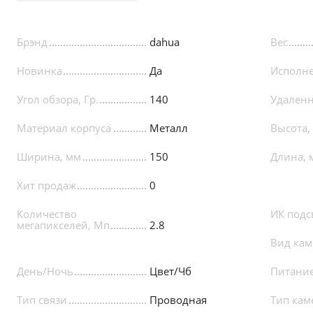
Брэнд
dahua
Вес
Новинка
Да
Исполн
Угол обзора, Гр.
140
Удаленн
Материал корпуса
Металл
Высота,
Ширина, мм
150
Длина, 
Хит продаж
0
Количество
ИК подс
мегапикселей, Мп
2.8
Вид ка
День/Ночь
Цвет/Чб
Питани
Тип связи
Проводная
Тип кам