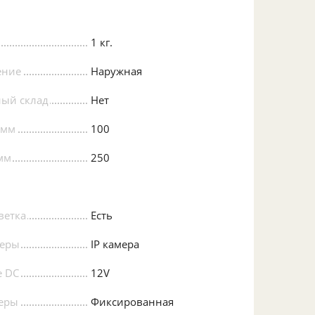
1 кг.
ение
Наружная
ый склад
Нет
 мм
100
мм
250
ветка
Есть
меры
IP камера
е DC
12V
еры
Фиксированная