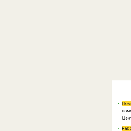
Пом
пом
Цент
Рабо