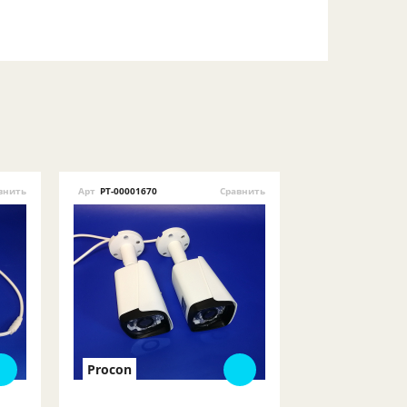
внить
Арт
РТ-00001670
Сравнить
Procon