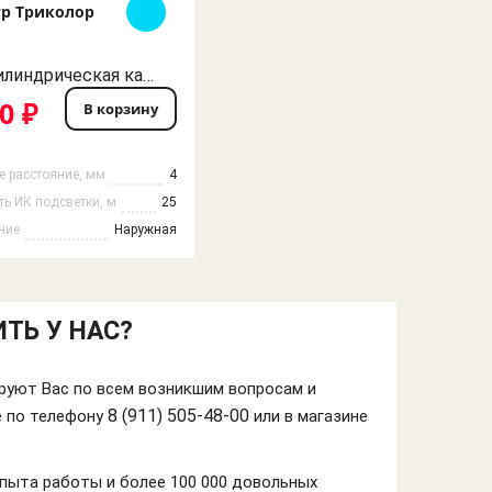
р Триколор
WiFi Цилиндрическая камера видеонаблюдения уличная PS XMS50 IP 5MP 4мм
0 ₽
В корзину
е расстояние, мм
4
ь ИК подсветки, м
25
ние
Наружная
ТЬ У НАС?
уют Вас по всем возникшим вопросам и
8 (911) 505-48-00
е по телефону
или в магазине
опыта работы и более 100 000 довольных