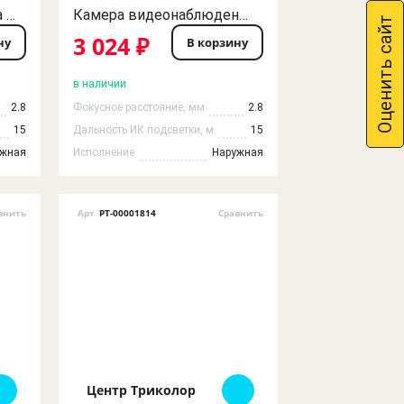
Цилиндрическая камера видеонаблюдения уличная Procon xm320+2235 AHD 2MP 2.8
Камера видеонаблюдения 2MP AHD Procon 2.8 IR IP66 (Комплект из 2шт.)
Оценить сайт
3 024 ₽
ну
В корзину
в наличии
2.8
Фокусное расстояние, мм
2.8
15
Дальность ИК подсветки, м
15
ужная
Исполнение
Наружная
внить
Арт
РТ-00001814
Сравнить
Центр Триколор