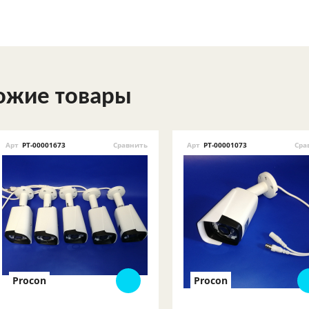
ожие товары
Арт
РТ-00001673
Сравнить
Арт
РТ-00001073
Сра
Procon
Procon