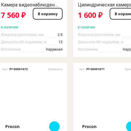
Камера видеонаблюдения 2MP AHD Procon 2.8 IR IP66 (Комплект из 5шт.)
7 560 ₽
1 600 ₽
В корзину
В корзи
в наличии
в наличии
Фокусное расстояние, мм
2.8
Фокусное расстояние, мм
Дальность ИК подсветки, м
15
Дальность ИК подсветки, м
Исполнение
Наружная
Исполнение
Нар
Арт
РТ-00001672
Сравнить
Арт
РТ-00001671
Сра
Procon
Procon