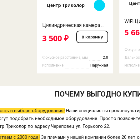
Цент
Центр Триколор
Цилиндрическая камера видеонаблюдения уличная ASG ZipU55e28 IP 5MP 2,8мм POE и 12V
5 66
3 500 ₽
В корзину
Фокусно
Фокусное расстояние, мм
2.8
Дальност
Исполнение
Наружная
Исполне
ПОЧЕМУ ВЫГОДНО КУПИ
ощь в выборе оборудования!
Наши специалисты проконсультир
огут подобрать необходимое оборудование. Просто позвонит
р Триколор по адресу Череповец ул. Горького 22.
таем с 2000 года!
За плечами у нашей компании более 20 лет 