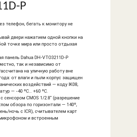
11D-P
з телефон, бегать к монитору не
ывай двери нажатием одной кнопки на
бой точке мира или просто отдыхая
я панель Dahua DH-VTO3211D-P
естно, так и независимо от
ассчитана на уличную работу вне
года: от влаги и пыли корпус защищен
ханических воздействий — коду IK08,
тур — -40 ºС… +60 ºС.
с сенсором CMOS 1/2.8" (разрешение
углом обзора по горизонтали — 140º,
день/ночь с ICR), считывателем карт
 микрофоном и встроенным