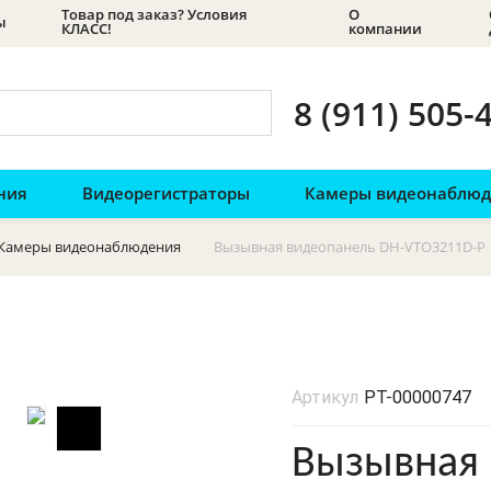
Товар под заказ? Условия
О
ы
КЛАСС!
компании
8 (911) 505-
ния
Видеорегистраторы
Камеры видеонаблю
Камеры видеонаблюдения
Вызывная видеопанель DH-VTO3211D-P
Артикул
РТ-00000747
Вызывная 