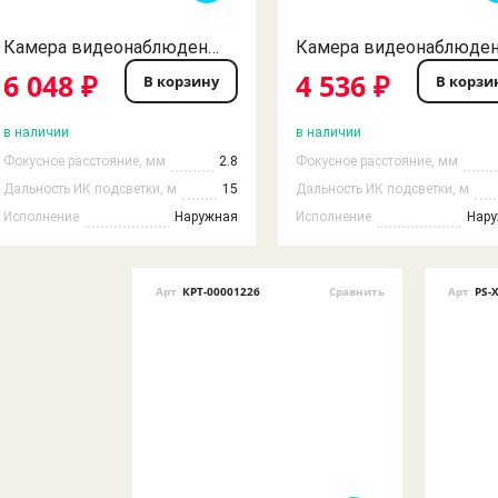
Камера видеонаблюдения 2MP AHD Procon 2.8 IR IP66 (Комплект из 4шт.)
6 048 ₽
4 536 ₽
В корзину
В корзи
в наличии
в наличии
Фокусное расстояние, мм
2.8
Фокусное расстояние, мм
Дальность ИК подсветки, м
15
Дальность ИК подсветки, м
Исполнение
Наружная
Исполнение
Нар
Арт
КРТ-00001226
Сравнить
Арт
PS-