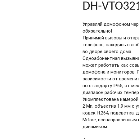
DH-VTO32
Управляй домофоном чере
обязательно!
Принимай вызовы и откр
телефоне, находясь в лю
во дворе своего дома.
Одноабонентная вызывна
может работать как совм
домофона и мониторов. Р
зависимости от времени 
по стандарту IP65, от ме
диапазон рабочих темпера
Укомплектована камерой 
2 Мп, объектив 1.9 мм с 
кодек H.264, подсветка, 
Mifare, всенаправленным
динамиком.