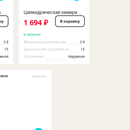
Камера видеонаблюдения 2MP AHD Procon 2.8 IR IP66 (Комплект из 3шт.)
Цилиндрическая камера видеонаблюдения уличная Procon xm320+2235 AHD 5 MP 2.8
1 694 ₽
ну
В корзину
в наличии
2.8
Фокусное расстояние, мм
2.8
15
Дальность ИК подсветки, м
15
ужная
Исполнение
Наружная
XMS30
Сравнить