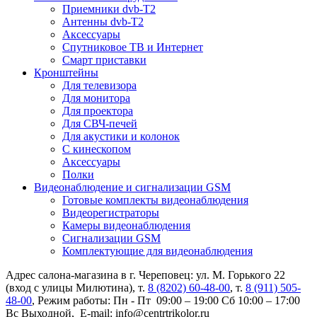
Приемники dvb-T2
Антенны dvb-T2
Аксессуары
Спутниковое ТВ и Интернет
Смарт приставки
Кронштейны
Для телевизора
Для монитора
Для проектора
Для СВЧ-печей
Для акустики и колонок
С кинескопом
Аксессуары
Полки
Видеонаблюдение и сигнализации GSM
Готовые комплекты видеонаблюдения
Видеорегистраторы
Камеры видеонаблюдения
Сигнализации GSM
Комплектующие для видеонаблюдения
Адрес салона-магазина в г. Череповец: ул. М. Горького 22
(вход с улицы Милютина), т.
8 (8202) 60-48-00
, т.
8 (911) 505-
48-00
, Режим работы: Пн - Пт 09:00 – 19:00 Сб 10:00 – 17:00
Вс Выходной, E-mail: info@centrtrikolor.ru