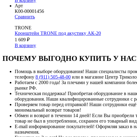
В корзину
Арт
К00-00001456
Сравнить
TRONE
Кронштейн TRONE под акустику АК-20
1 609 ₽
В корзину
ПОЧЕМУ ВЫГОДНО КУПИТЬ У НАС
Помощь в выборе оборудования!
Наши специалисты проко
телефону
8 (911) 505-48-00
или в магазине Центр Триколор
Работаем с 2000 года!
За плечами у нашей компании более
рынке РФ.
Техническая поддержка!
Приобретая оборудование в наше
оборудования. Наши квалифицированные сотрудники с ра
Проверяем товар перед отправкой!
Наши сотрудники ещё н
минимальный возврат товаров!
Обмен и возврат в течении 14 дней!
Если Вы приобрели то
товар не был в употреблении, сохранен его товарный вид
E-mail информирование покупателей!
Оформляя заказ в н
назначения.