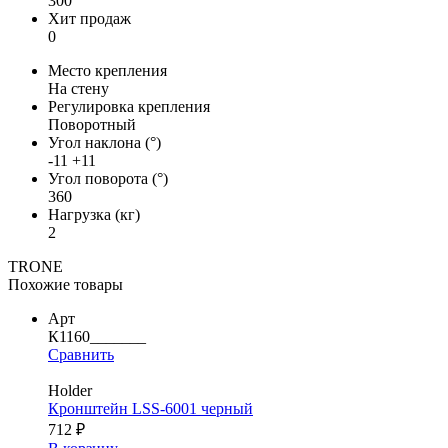
300
Хит продаж
0
Место крепления
На стену
Регулировка крепления
Поворотный
Угол наклона (°)
-11 +11
Угол поворота (°)
360
Нагрузка (кг)
2
TRONE
Похожие товары
Арт
К1160_______
Сравнить
Holder
Кронштейн LSS-6001 черный
712 ₽