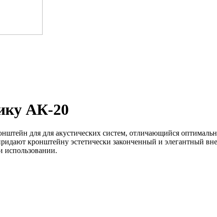
ику АК-20
ронштейн для для акустических систем, отличающийся оптимал
 придают кронштейну эстетически законченный и элегантный вн
и использовании.