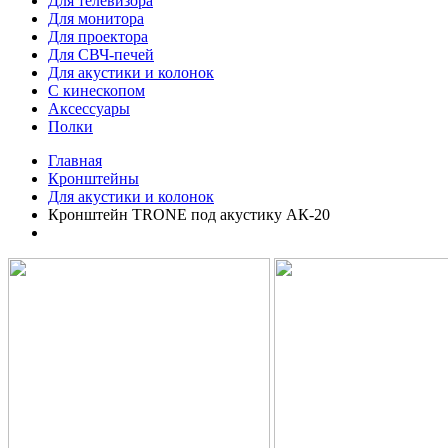
Для телевизора
Для монитора
Категории
Для проектора
в
Для СВЧ-печей
Для акустики и колонок
шапке
С кинескопом
Аксессуары
Полки
Главная
Кронштейны
Для акустики и колонок
Кронштейн TRONE под акустику АК-20