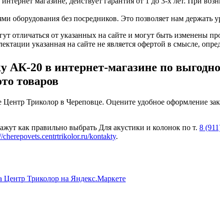
интернет магазине, действует гарантия от 1 до 3-х лет. При во
и оборудования без посредников. Это позволяет нам держать у
т отличаться от указанных на сайте и могут быть изменены произ
ектации указанная на сайте не является офертой в смысле, опр
К-20 в интернет-магазине по выгодной 
ото товаров
 Центр Триколор в Череповце. Оцените удобное оформление заказ
жут как правильно выбрать Для акустики и колонок по т.
8 (911
://cherepovets.centrtrikolor.ru/kontakty
.