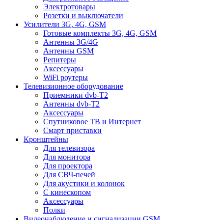
Электротовары
Розетки и выключатели
Усилители 3G, 4G, GSM
Готовые комплекты 3G, 4G, GSM
Антенны 3G/4G
Антенны GSM
Репитеры
Аксессуары
WiFi роутеры
Телевизионное оборудование
Приемники dvb-T2
Антенны dvb-T2
Аксессуары
Спутниковое ТВ и Интернет
Смарт приставки
Кронштейны
Для телевизора
Для монитора
Для проектора
Для СВЧ-печей
Для акустики и колонок
С кинескопом
Аксессуары
Полки
Видеонаблюдение и сигнализации GSM