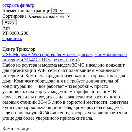
открыть фильтр
Элементов на странице
Сортировка
Арт
РТ-00001200
Сравнить
Центр Триколор
USB Модем + WiFi роутер (комплект для раздачи мобильного
интернета 3G/4G LTE через wi-fi сеть)
Набор из роутера и модема модем 3G/4G идеально подходит
для организации WiFi-сети с использованием мобильного
интернета. Комплект предназначен как для города, так и для
дачи. Комплект оборудования не требует дополнительной
конфигурации — все работает «из коробки», просто
установить сим-карту с модемным тарифный планом. В
случае, если вы находитесь на значительном расстоянии от
базовых станций 3G/4G либо в гористой местности, советуем
купить набор включающий в себя, кроме роутера и модема,
еще и панельную 3G/4G-антенну, которая устанавливается на
улице для более уверенного приема сигнала.
Комплектация: