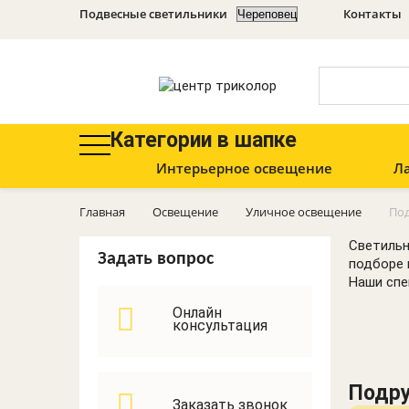
Подвесные светильники
Контакты
Категории в шапке
Интерьерное освещение
Л
Светильники с ПДУ
Оценить сайт
Точечные
Главная
Освещение
Уличное освещение
Под
светильники
Освещение
Споты
Светильн
Задать вопрос
Усилители 3G, 4G,
подборе 
GSM
Бра
Наши спе
Подвесные
Онлайн
Телевизионное
консультация
светильники
оборудование
Потолочные
светильники
Кронштейны
Подру
Люстры
Заказать звонок