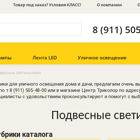
Товар под заказ? Условия КЛАСС!
О компании
О
8 (911) 50
Лампы
ампы
Лента LED
Уличное освещение
Лента 12В
Прожекторы
светодиодные
Антивандальные
Лампы
Лента 24В
весные светильники
светильники
низковольтные
Аксессуары для
Настенные
Переходники для
ики для уличного освещения дома и дачи, предлагаем очень 
низковольтных
светильники
ламп
лент
по т.
8 (911) 505-48-00
или в магазине Центр Триколор по адресу
Ландшафтные
Лампы Эдиссона
циалисты с удовольствием проконсультируют и помогут с вы
светильники
(Vintage)
Профили
Потолочные
Лампы для
Подвесные свет
Управление светом
светильники
растений
Уличные блоки
Лампы для
Трансформаторы
розеток
холодильников и
швейных машин
брики каталога
Светильники на