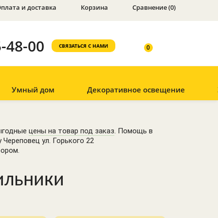
плата и доставка
Корзина
Сравнение (0)
5-48-00
СВЯЗАТЬСЯ С НАМИ
0
НЕОН
Умный дом
Декоративное освещение
Пульты управления
светодиодный
Светодиодная
Датчики движения
лента 220В
Розетки-таймеры
Гирлянды для
выгодные
цены на товар под заказ
. Помощь в
помещений
 Череповец ул. Горького 22
Сенсоры
бором.
освещенности
Гирлянды уличные
Диммеры
Проекторы
ильники
Лампы с
Прожекторы
датчиками
Системы
управления Wi-Fi