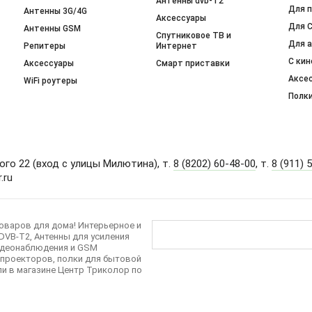
Антенны dvb-T2
Для 
Антенны 3G/4G
Аксессуары
Для 
Антенны GSM
Спутниковое ТВ и
Для а
Репитеры
Интернет
С ки
Аксессуары
Смарт приставки
Аксе
WiFi роутеры
Полк
кого 22 (вход с улицы Милютина), т.
8 (8202) 60-48-00
, т.
8 (911) 
.ru
оваров для дома! Интерьерное и
DVB-T2, Антенны для усиления
видеонаблюдения и GSM
 проекторов, полки для бытовой
и в магазине Центр Триколор по