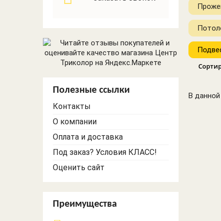
Видеонаблюдение
Проже
и сигнализации
Трековое
GSM
освещение
Потол
Настольные лампы
Подве
Торшеры
Сорти
Светильники
прочие
Полезные ссылки
Офисное и ЖКХ
В данной
освещение
Контакты
О компании
Оплата и доставка
Под заказ? Условия КЛАСС!
Оценить сайт
Преимущества