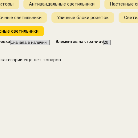
солнечных
Лампы линейные
кторы
Антивандальные светильники
Настенные с
батареях
Лампы
Подвесные
очные светильники
Уличные блоки розеток
Свети
диммируемые
светильники
Лампы для
сные светильники
подсветки
Лампы
ровка
Элементов на странице
накаливания
Антимоскитные
лампы
 категории ещё нет товаров.