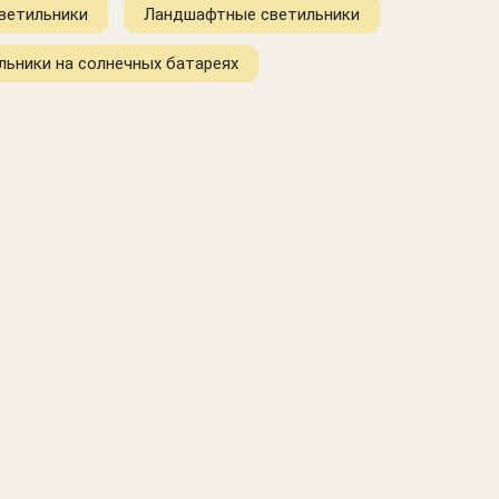
ветильники
Ландшафтные светильники
льники на солнечных батареях