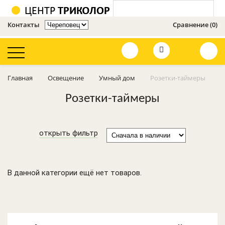
Контакты
Сравнение (0)
Оценить сайт
Главная
Освещение
Умный дом
Розетки-таймеры
Освещение
Розетки-таймеры
Усилители 3G, 4G,
GSM
открыть фильтр
Телевизионное
оборудование
В данной категории ещё нет товаров.
Кронштейны
Видеонаблюдение
и сигнализации
GSM