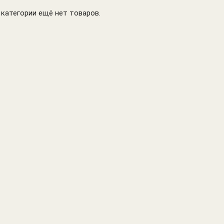
Лампы линейные
батареях
 категории ещё нет товаров.
Лампы
Подвесные
диммируемые
светильники
Лампы для
подсветки
Лампы
накаливания
Антимоскитные
лампы