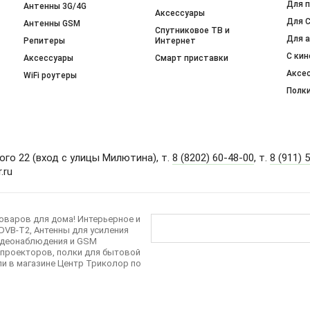
Для 
Антенны 3G/4G
Аксессуары
Для 
Антенны GSM
Спутниковое ТВ и
Для а
Репитеры
Интернет
С ки
Аксессуары
Смарт приставки
Аксе
WiFi роутеры
Полк
кого 22 (вход с улицы Милютина), т.
8 (8202) 60-48-00
, т.
8 (911) 
.ru
оваров для дома! Интерьерное и
DVB-T2, Антенны для усиления
видеонаблюдения и GSM
 проекторов, полки для бытовой
и в магазине Центр Триколор по