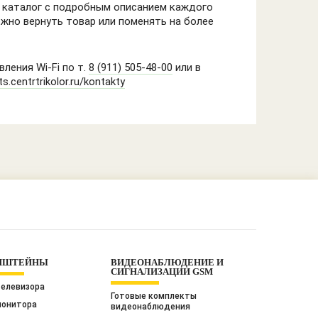
а каталог с подробным описанием каждого
ожно вернуть товар или поменять на более
ления Wi-Fi по т.
8 (911) 505-48-00
или в
s.centrtrikolor.ru/kontakty
НШТЕЙНЫ
ВИДЕОНАБЛЮДЕНИЕ И
СИГНАЛИЗАЦИИ GSM
телевизора
Готовые комплекты
монитора
видеонаблюдения