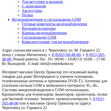
Для акустики и колонок
С кинескопом
Аксессуары
Полки
Видеонаблюдение и сигнализации GSM
Готовые комплекты видеонаблюдения
Видеорегистраторы
Камеры видеонаблюдения
Сигнализации GSM
Комплектующие для видеонаблюдения
Адрес салона-магазина в г. Череповец: ул. М. Горького 22
(вход с улицы Милютина), т.
8 (8202) 60-48-00
, т.
8 (911) 505-
48-00
, Режим работы: Пн - Пт 09:00 – 19:00 Сб 10:00 – 17:00
Вс Выходной, E-mail: info@centrtrikolor.ru
Интернет магазин Центр Триколор это огромный выбор
товаров для дома! Интерьерное и уличное освещение,
телевизионные антенны и приемники DVB-T2, Антенны для
усиления сигнала GSM и мобильного интернета 3G, 4G,
Системы ввидеонаблюдения и GSM сигнализации,
Кронштейны для телевизоров, мониторов, проекторов, полки
для бытовой техники. Звоните, проконсультируем: т.
8 (911)
505-48-00
или в магазине Центр Триколор по адресу
Череповец ул. Горького 22