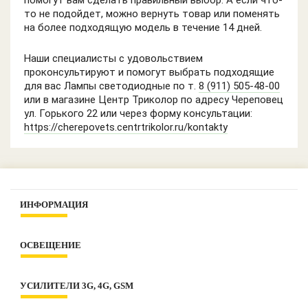
помогут вам сделать правильный выбор. А если что-
то не подойдет, можно вернуть товар или поменять
на более подходящую модель в течение 14 дней.
Наши специалисты с удовольствием
проконсультируют и помогут выбрать подходящие
для вас Лампы светодиодные по т.
8 (911) 505-48-00
или в магазине Центр Триколор по адресу Череповец
ул. Горького 22 или через форму консультации:
https://cherepovets.centrtrikolor.ru/kontakty
ИНФОРМАЦИЯ
Контакты
ОСВЕЩЕНИЕ
О компании
Оплата и доставка
Интерьерное освещение
Под заказ? Условия КЛАСС!
УСИЛИТЕЛИ 3G, 4G, GSM
Лампы
Оценить сайт
Лента LED