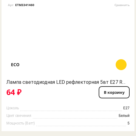
Арт
ETM3341460
Сравнить
ECO
Лампа светодиодная LED рефлекторная 5вт Е27 R63 белый ECO
64 ₽
В корзину
Цоколь
E27
Цвет свечения
Белый
Мощность (Ватт)
5