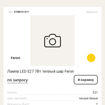
Арт
ETM8721271
Сравнить
Feron
Лампа LED E27 7Вт теплый шар Feron
по запросу
В корзину
Цоколь
E27
Цвет свечения
теплый белый
Мощность (Ватт)
7