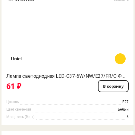
Uniel
Лампа светодиодная LED-C37-6W/NW/E27/FR/O Форма "свеча", матовая. Серия Optima. Белый свет. Картон. ТМ Volpe
61 ₽
В корзину
Цоколь
E27
Цвет свечения
Белый
Мощность (Ватт)
6