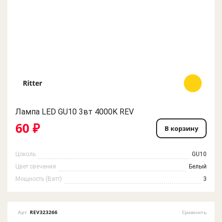
Ritter
Лампа LED GU10 3вт 4000K REV
60 ₽
В корзину
Цоколь
GU10
Цвет свечения
Белый
Мощность (Ватт)
3
Арт
REV323266
Сравнить