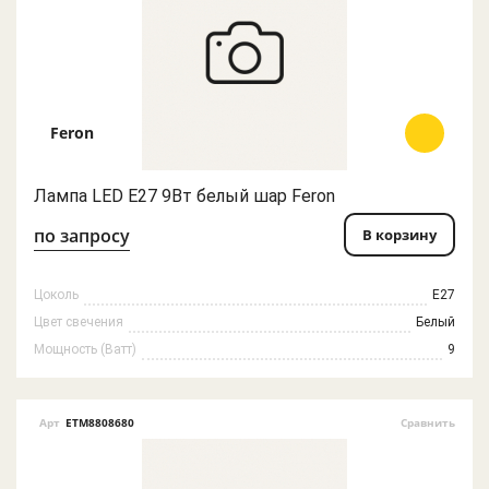
Feron
Лампа LED E27 9Вт белый шар Feron
по запросу
В корзину
Цоколь
E27
Цвет свечения
Белый
Мощность (Ватт)
9
Арт
ETM8808680
Сравнить