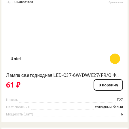
Арт
UL-00001068
Сравнить
Uniel
Лампа светодиодная LED-C37-6W/DW/E27/FR/O Форма "свеча", матовая. Серия Optima. Дневной свет. Картон. ТМ Volpe
61 ₽
В корзину
Цоколь
E27
Цвет свечения
холодный белый
Мощность (Ватт)
6