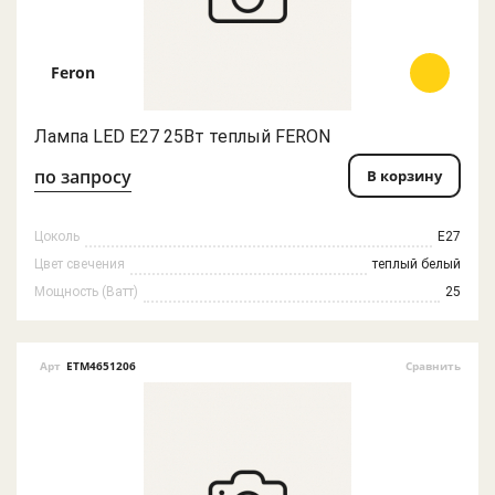
Feron
Лампа LED E27 25Вт теплый FERON
по запросу
В корзину
Цоколь
E27
Цвет свечения
теплый белый
Мощность (Ватт)
25
Арт
ETM4651206
Сравнить