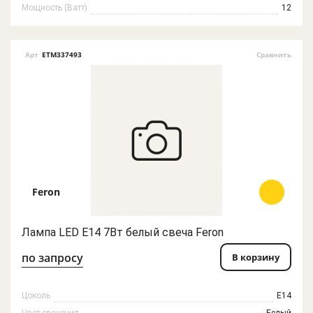
Мощность (Ватт)
12
Арт
ETM337493
Сравнить
Feron
Лампа LED E14 7Вт белый свеча Feron
по запросу
В корзину
Цоколь
E14