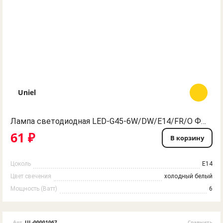
Uniel
Лампа светодиодная LED-G45-6W/DW/E14/FR/O Форма "шар", матовая. Серия Optima. Дневной свет. Картон. ТМ Volpe
61 ₽
В корзину
Цоколь
E14
Цвет свечения
холодный белый
Мощность (Ватт)
6
Арт
UL-00001067
Сравнить