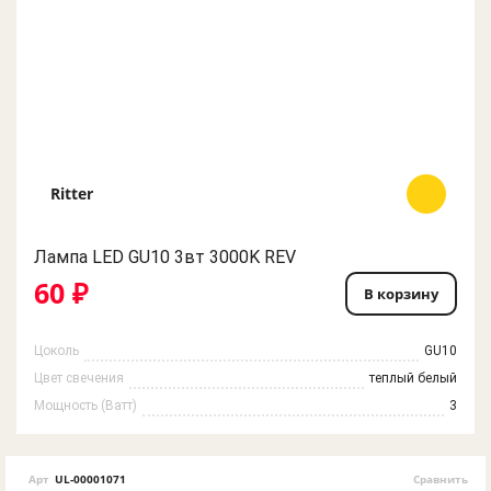
Ritter
Лампа LED GU10 3вт 3000K REV
60 ₽
В корзину
Цоколь
GU10
Цвет свечения
теплый белый
Мощность (Ватт)
3
Арт
UL-00001071
Сравнить