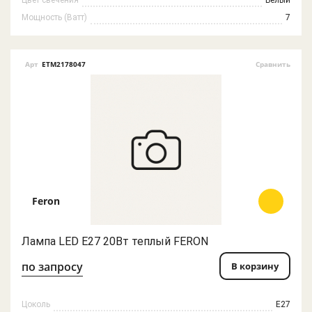
Цвет свечения
Белый
Мощность (Ватт)
7
Арт
ETM2178047
Сравнить
Feron
Лампа LED E27 20Вт теплый FERON
по запросу
В корзину
Цоколь
E27