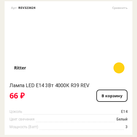
Арт
REV323624
Сравнить
Ritter
Лампа LED E14 3Вт 4000К R39 REV
66 ₽
В корзину
Цоколь
E14
Цвет свечения
Белый
Мощность (Ватт)
3