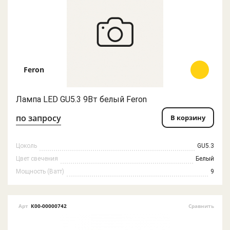
Feron
Лампа LED GU5.3 9Вт белый Feron
по запросу
В корзину
Цоколь
GU5.3
Цвет свечения
Белый
Мощность (Ватт)
9
Арт
К00-00000742
Сравнить