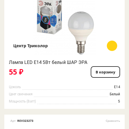
Центр Триколор
Лампа LED E14 5Вт белый ШАР ЭРА
55 ₽
В корзину
Цоколь
E14
Цвет свечения
Белый
Мощность (Ватт)
5
Арт
REV323273
Сравнить