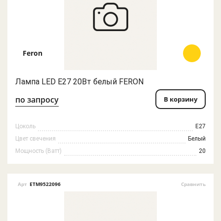
Feron
Лампа LED E27 20Вт белый FERON
по запросу
В корзину
Цоколь
E27
Цвет свечения
Белый
Мощность (Ватт)
20
Арт
ETM9522096
Сравнить