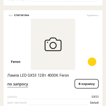
Арт
ETM1581964
Сравнить
Feron
Лампа LED GX53 12Вт 4000К Feron
по запросу
В корзину
Цоколь
GX53
Цвет свечения
Белый