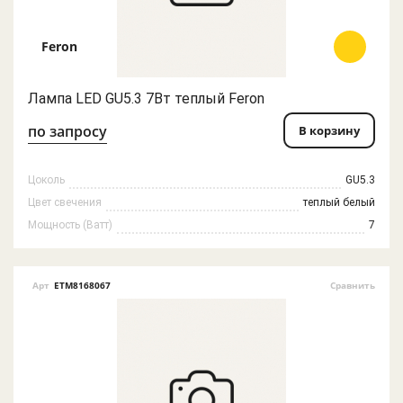
Feron
Лампа LED GU5.3 7Вт теплый Feron
по запросу
В корзину
Цоколь
GU5.3
Цвет свечения
теплый белый
Мощность (Ватт)
7
Арт
ETM8168067
Сравнить