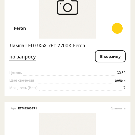
Feron
Лампа LED GX53 7Вт 2700К Feron
по запросу
В корзину
Цоколь
GX53
Цвет свечения
Белый
Мощность (Ватт)
7
Арт
ETM9360971
Сравнить