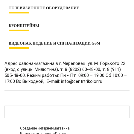
Готовые комплекты 3G, 4G, GSM
Уличное освещение
ТЕЛЕВИЗИОННОЕ ОБОРУДОВАНИЕ
Антенны 3G/4G
Умный дом
Антенны GSM
Приемники dvb-T2
Декоративное освещение
Репитеры
КРОНШТЕЙНЫ
Антенны dvb-T2
Электротовары
Аксессуары
Аксессуары
Розетки и выключатели
Для телевизора
WiFi роутеры
Спутниковое ТВ и Интернет
ВИДЕОНАБЛЮДЕНИЕ И СИГНАЛИЗАЦИИ GSM
Для монитора
Смарт приставки
Для проектора
Готовые комплекты видеонаблюдения
Для СВЧ-печей
Видеорегистраторы
Адрес салона-магазина в г. Череповец: ул. М. Горького 22
Для акустики и колонок
Камеры видеонаблюдения
(вход с улицы Милютина), т.
8 (8202) 60-48-00
, т.
8 (911)
С кинескопом
505-48-00
, Режим работы: Пн - Пт 09:00 – 19:00 Сб 10:00 –
Сигнализации GSM
17:00 Вс Выходной, E-mail: info@centrtrikolor.ru
Аксессуары
Комплектующие для видеонаблюдения
Полки
Создание интернет-магазина
Интернет-агентство «Пегас»